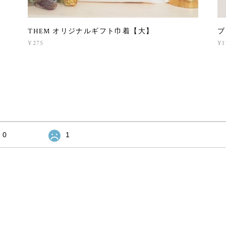
THEM オリジナルギフト巾着【大】
ブ
¥275
¥1
0
1